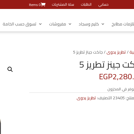
حسابي
الطلبات
سلة المشتريات
0 Items
زمات مطابخ
كليم وسجاد
مفروشات
تسوق حسب الخامة
ية
/
تطريز يدوى
/ جاكت جينز تطريز 5
ت جينز تطريز 5
EGP
2,280
وفر في المخزون
منتج:
23405
التصنيف:
تطريز يدوى