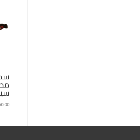
سكا
مطر
سيناوي
50.00