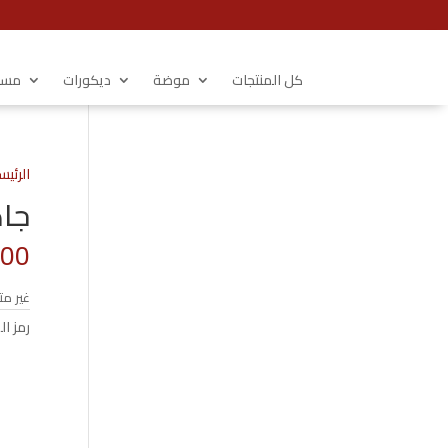
كل المنتجات
موضة
ديكورات
مستل
الرئيس
جاك
.00
غير مت
رمز ال