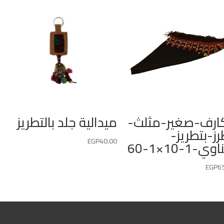
رف-صغير-مثلث-
ميدالية جلد بالتطريز
ز-بتطريز-
EGP
40.00
-1-10×1-60
EGP
6