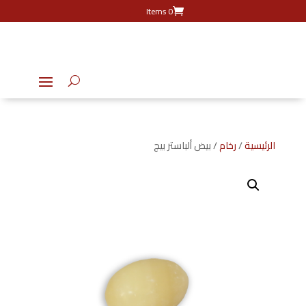
0 Items
الرئيسية
/
رخام
/ بيض ألباستر بيج