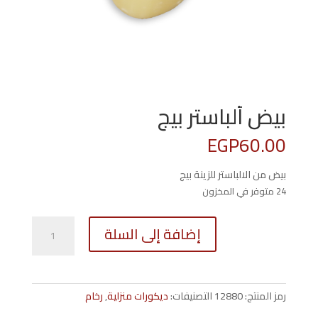
بيض ألباستر بيج
EGP
60.00
بيض من الالباستر للزينة بيج
24 متوفر في المخزون
كمية
إضافة إلى السلة
بيض
ألباستر
بيج
رمز المنتج:
12880
التصنيفات:
ديكورات منزلية
,
رخام