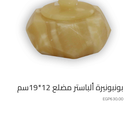
بونبونيرة ألباستر مضلع 12*19سم
EGP
630.00