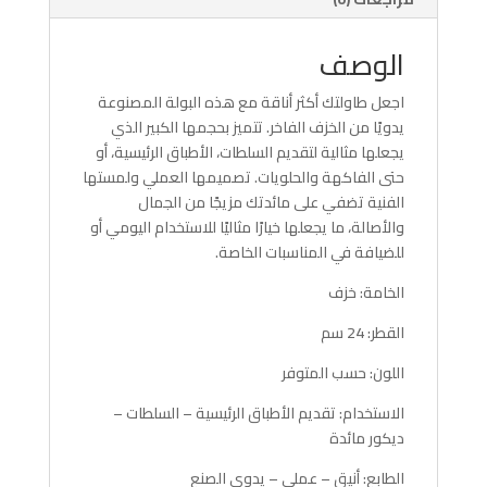
الوصف
اجعل طاولتك أكثر أناقة مع هذه البولة المصنوعة
يدويًا من الخزف الفاخر. تتميز بحجمها الكبير الذي
يجعلها مثالية لتقديم السلطات، الأطباق الرئيسية، أو
حتى الفاكهة والحلويات. تصميمها العملي ولمستها
الفنية تضفي على مائدتك مزيجًا من الجمال
والأصالة، ما يجعلها خيارًا مثاليًا للاستخدام اليومي أو
للضيافة في المناسبات الخاصة.
الخامة: خزف
القطر: 24 سم
اللون: حسب المتوفر
الاستخدام: تقديم الأطباق الرئيسية – السلطات –
ديكور مائدة
الطابع: أنيق – عملي – يدوي الصنع