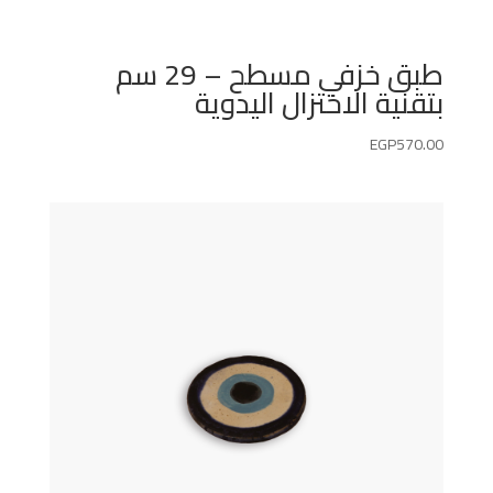
طبق خزفي مسطح – 29 سم
بتقنية الاختزال اليدوية
EGP
570.00