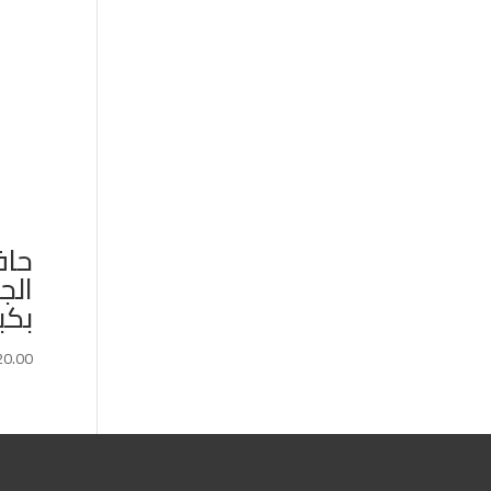
حاف
الج
بكب
20.00