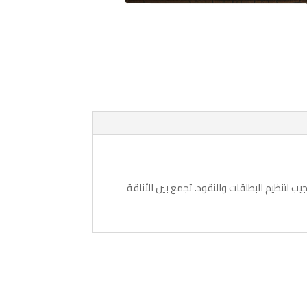
فظة مصنوعة من جلد عالي الجودة باللون النبيتي مع الأسود، تحتوي على 12 جيب لتنظيم البطاقات والنقود. تجمع بين الأناقة