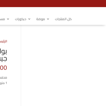
كل المنتجات
موضة
ديكورات
مستل
الرئيس
جيب 4
.00
محفظة جلد 
1 متوفر في المخزون