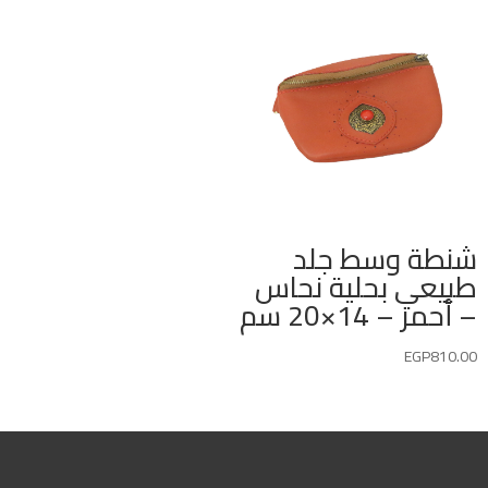
شنطة وسط جلد
طبيعي بحلية نحاس
– أحمر – 14×20 سم
EGP
810.00