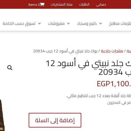
حسابي
الطلبات
سلة المشتريات
0 Items
زمات مطابخ
كليم وسجاد
مفروشات
تسوق حسب الخامة
ية
/
منتجات جلدية
/ بوك جلد نبيتي في أسود 12 جيب 20934
بوك جلد نبيتي في أسود 12
2093
EGP
1,100
أنيقة بعدد 12 جيب لتنظيم مثالي.
كمية
إضافة إلى السلة
بوك
جلد