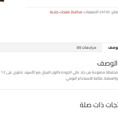
نبيتي
في
منتج:
24102
التصنيفات:
محافظ
,
منتجات جلدية
أسود
12
جيب
20934
لوصف
مراجعات (0)
الوصف
مح
والعملية، مثالية للاستخدام اليومي.
جات ذات صلة