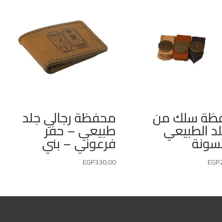
ظة سلك من
محفظة رجالي جلد
لد الطبيعي
طبيعي – حفر
سونة
فرعوني – بني
EGP
330.00
EGP