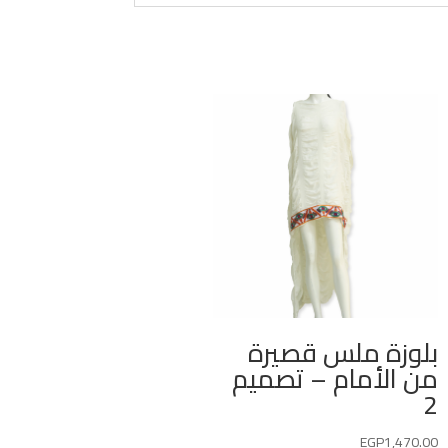
بلوزة ملس قصيرة
من الأمام – تصميم
2
EGP
1,470.00