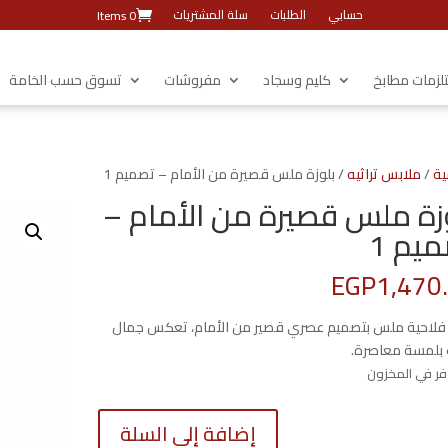
حسابي
الطلبات
سلة المشتريات
0 Items
زمات مطابخ
كليم وسجاد
مفروشات
تسوق حسب الخامة
ية
/
ملابس تراثيه
/ بلوزة ملس قصيرة من الأمام – تصميم 1
زة ملس قصيرة من الأمام –
يم 1
EGP
1,470
 فلاحية ملس بتصميم عصري قصير من الأمام، تعكس جمال
ث بلمسة معاصرة.
كمية
إضافة إلى السلة
بلوزة