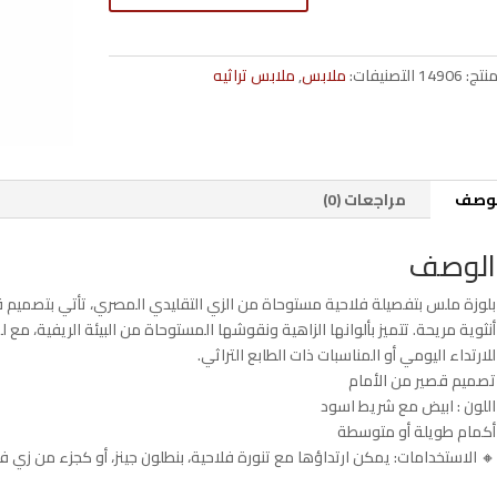
ملس
قصيرة
من
منتج:
14906
التصنيفات:
ملابس
,
ملابس تراثيه
الأمام
–
تصميم
1
لوصف
مراجعات (0)
الوصف
بلوزة ملس بتفصيلة فلاحية مستوحاة من الزي التقليدي المصري، تأتي بتصميم قص
أنثوية مريحة. تتميز بألوانها الزاهية ونقوشها المستوحاة من البيئة الريفية، مع 
للارتداء اليومي أو المناسبات ذات الطابع التراثي.
تصميم قصير من الأمام
اللون : ابيض مع شريط اسود
أكمام طويلة أو متوسطة
🔸 الاستخدامات: يمكن ارتداؤها مع تنورة فلاحية، بنطلون جينز، أو كجزء من زي