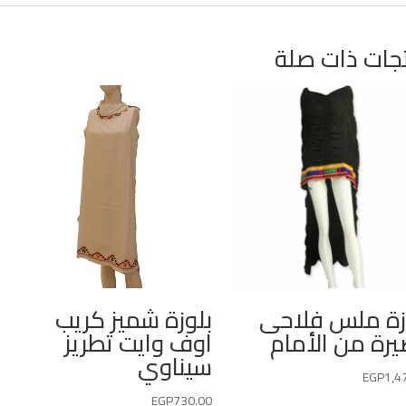
جات ذات صلة
زة ملس فلاحى
بلوزة شميز كريب
رة من الأمام
اوف وايت تطريز
سيناوي
EGP
1,4
EGP
730.00