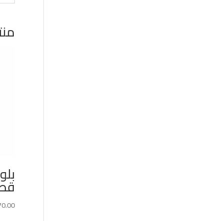
منت
بلو
قصي
70.00