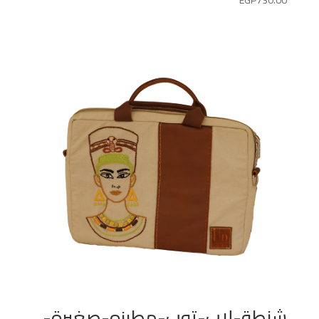
شنطة-لاب-توب-مطرزه-صغيرة-