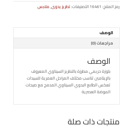
اوف
رمز المنتج:
16461
التصنيفات:
تطريز يدوى
,
ملابس
وايت
تطريز
سيناوي
الوصف
مراجعات (0)
الوصف
بلوزة حريمي مطرزة بالتطريز السيناوي المعروف
بالإيتامين تناسب مختلف المراحل العمرية للسيدات
تعكس الطابع البدوي السيناوي المدمج مع صيحات
الموضة العصرية
منتجات ذات صلة