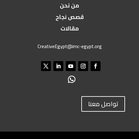
من نحن
قصص نجاح
مقالات
CreativeEgypt@imc-egypt.org
تواصل معنا