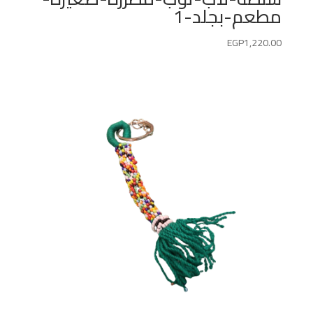
مطعم-بجلد-1
EGP
1,220.00