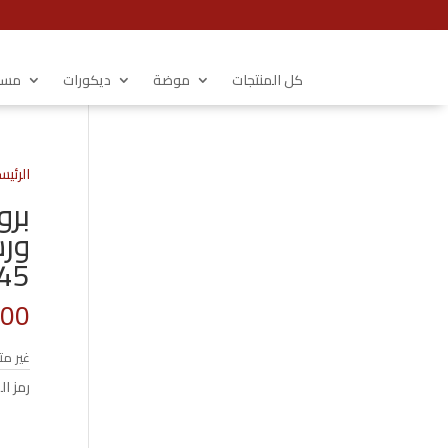
كل المنتجات
موضة
ديكورات
مستل
الرئيس
برو
45 سم
.00
غير مت
رمز ال