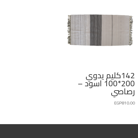
142كليم يدوي
200*100 اسود –
رصاصي
EGP
810.00