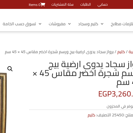
حسابي
الطلبات
سلة المشتريات
0 Items
زمات مطابخ
كليم وسجاد
مفروشات
تسوق حسب الخامة
ية
/
كليم
/ برواز سجاد يدوى ارضية بيج ورسم شجرة اخضر مقاس 45 × 45 سم
از سجاد يدوى ارضية بيج
ورسم شجرة اخضر مقاس 45 ×
EGP
3,260
وفر في المخزون
منتج:
25450
التصنيف:
كليم