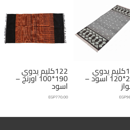
127كليم يدوي
122كليم يدوي
200*120 اسود –
190*100 اورنج –
واز
اسود
EGP
770.00
EGP
9