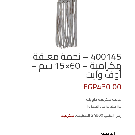
400145 – نجمة معلقة
مكرامية – 60×15 سم –
أوف وايت
EGP
430.00
نجمة مكرمية طويلة
غير متوفر في المخزون
رمز المنتج:
24800
التصنيف:
مكرميه
الوصف