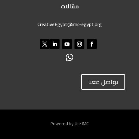
مقالات
CreativeEgypt@imc-egypt.org
تواصل معنا
Powered by the IMC