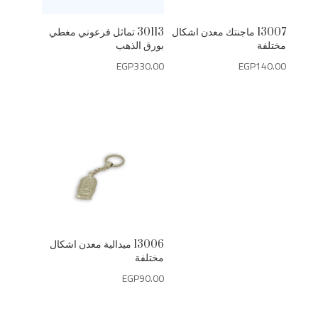
13007 ماجنتك معدن اشكال
30113 تماثل فرعوني مغطي
مختلفة
بورق الذهب
EGP
330.00
EGP
140.00
13006 ميدالية معدن اشكال
مختلفة
EGP
90.00