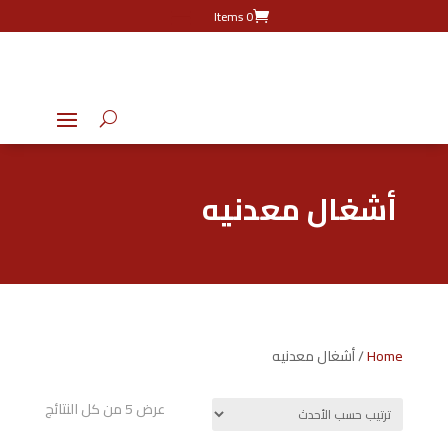
0 Items
أشغال معدنيه
Home
/ أشغال معدنيه
تم
عرض ⁦5⁩ من كل النتائج
الفرز