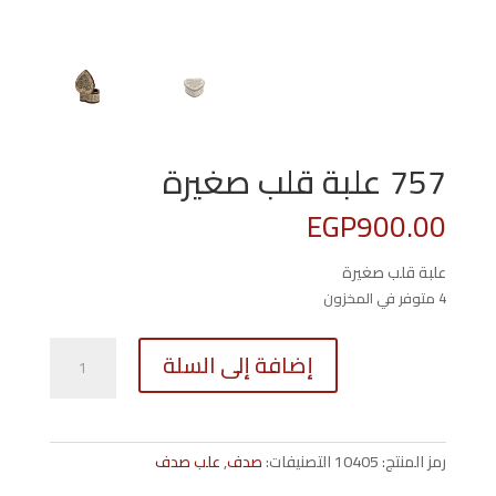
757 علبة قلب صغيرة
EGP
900.00
علبة قلب صغيرة
4 متوفر في المخزون
كمية
إضافة إلى السلة
757
علبة
قلب
صغيرة
رمز المنتج:
10405
التصنيفات:
صدف
,
علب صدف