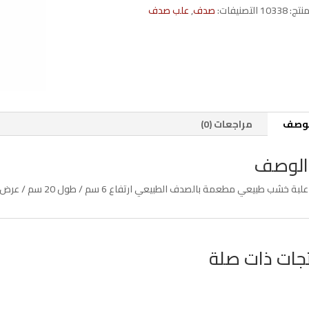
سم
منتج:
10338
التصنيفات:
صدف
,
علب صدف
لوكس
لوصف
مراجعات (0)
الوصف
علبة خشب طبيعي مطعمة بالصدف الطبيعي ارتفاع 6 سم / طول 20 سم / عرض 13 سم
جات ذات صلة