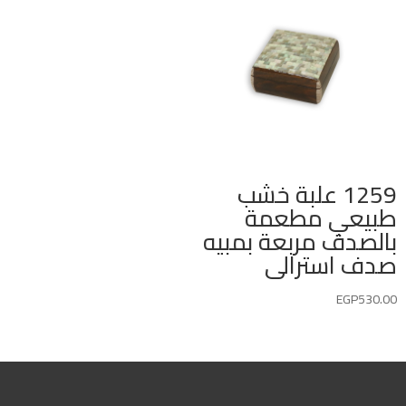
1259 علبة خشب
طبيعي مطعمة
بالصدف مربعة بمبيه
صدف استرالى
EGP
530.00