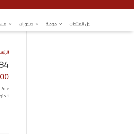
كل المنتجات
موضة
ديكورات
مستل
الرئيس
484 علبة 17 
.00
علبة 
1 متوفر في المخزون