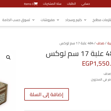
حسابي
الطلبات
سلة المشتريات
0 Items
زمات مطابخ
كليم وسجاد
مفروشات
تسوق حسب الخامة
ية
/
صدف
/ 484 علبة 17 سم لوكس
سم لوكس
EGP
1,550
صدف
كمية
إضافة إلى السلة
484
علبة
17