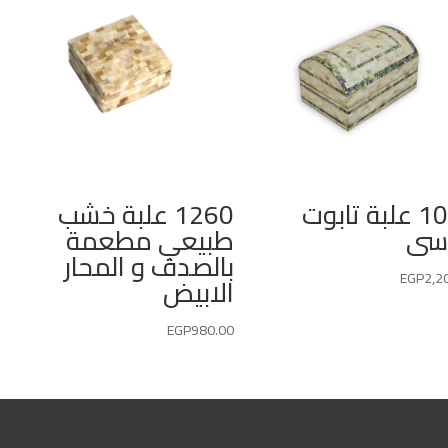
1260 علبة خشب
1047 علبة تابوت
طبيعي مطعمة
سى
بالصدف و المحار
EGP
2,2
الابيض
EGP
980.00