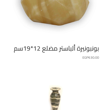
بونبونيرة ألباستر مضلع 12*19سم
EGP
630.00